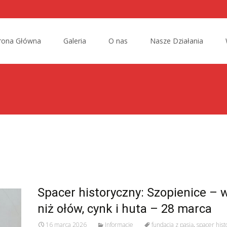
rona Główna
Galeria
O nas
Nasze Działania
nt
Spacer historyczny: Szopienice – w
niż ołów, cynk i huta – 28 marca
16 marca 2026
Informacje
fundacja z pasją
,
spacer hist