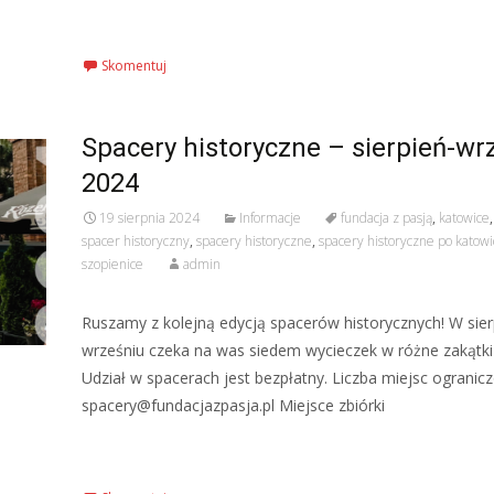
Czytaj więcej…
Skomentuj
Spacery historyczne – sierpień-wr
2024
19 sierpnia 2024
Informacje
fundacja z pasją
,
katowice
spacer historyczny
,
spacery historyczne
,
spacery historyczne po katow
szopienice
admin
Ruszamy z kolejną edycją spacerów historycznych! W sier
wrześniu czeka na was siedem wycieczek w różne zakątki
Udział w spacerach jest bezpłatny. Liczba miejsc ogranicz
spacery@fundacjazpasja.pl Miejsce zbiórki
Czytaj więcej…