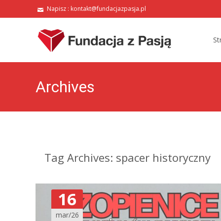
Napisz : kontakt@fundacjazpasja.pl
Skip
to
St
conte
Archives
Tag Archives: spacer historyczny
16
mar/26