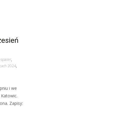
zesień
,
spacer
,
icach 2024
,
pniu i we
 Katowic.
ona. Zapisy: