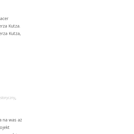
pacer
rza Kutza.
erza Kutza,
istoryczny
,
a na was aż
ojekt