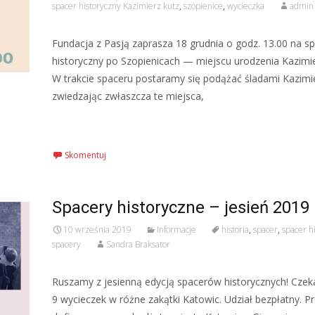
spacer historyczny Kazimierz kutz
,
szopienice
,
wycieczka
admin
Fundacja z Pasją zaprasza 18 grudnia o godz. 13.00 na s
historyczny po Szopienicach — miejscu urodzenia Kazimie
W trakcie spaceru postaramy się podążać śladami Kazimi
zwiedzając zwłaszcza te miejsca,
Czytaj więcej…
Skomentuj
Spacery historyczne – jesień 2019
10 września 2019
Informacje
historia
,
spacer
,
spacer h
spacery
Sandra Braksator
Ruszamy z jesienną edycją spacerów historycznych! Czek
9 wycieczek w różne zakątki Katowic. Udział bezpłatny. Pr