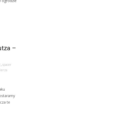
w ogrodzie
utza –
r
,
spacer
ierza
aku
postaramy
cza te