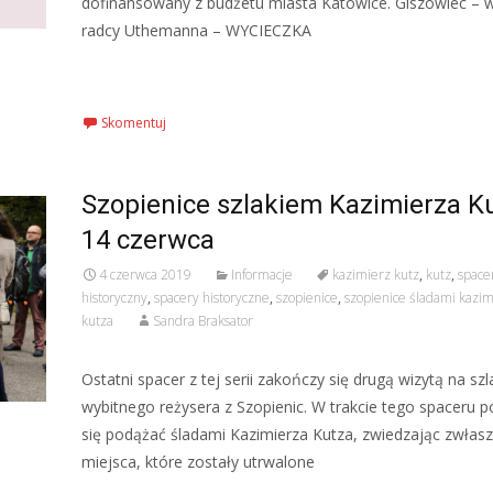
dofinansowany z budżetu miasta Katowice. Giszowiec – 
radcy Uthemanna – WYCIECZKA
Czytaj więcej…
Skomentuj
Szopienice szlakiem Kazimierza K
14 czerwca
4 czerwca 2019
Informacje
kazimierz kutz
,
kutz
,
space
historyczny
,
spacery historyczne
,
szopienice
,
szopienice śladami kazim
kutza
Sandra Braksator
Ostatni spacer z tej serii zakończy się drugą wizytą na szl
wybitnego reżysera z Szopienic. W trakcie tego spaceru 
się podążać śladami Kazimierza Kutza, zwiedzając zwłasz
miejsca, które zostały utrwalone