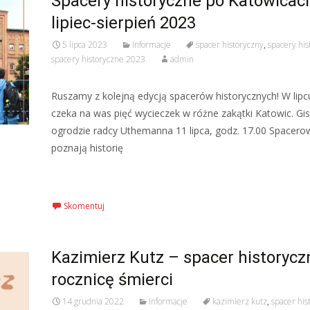
Spacery historyczne po Katowicac
lipiec-sierpień 2023
5 lipca 2023
Informacje
spacer historyczny
,
spacery his
spacery historyczne 2023
admin
Ruszamy z kolejną edycją spacerów historycznych! W lipcu
czeka na was pięć wycieczek w różne zakątki Katowic. Gi
ogrodzie radcy Uthemanna 11 lipca, godz. 17.00 Spacero
poznają historię
Czytaj więcej…
Skomentuj
Kazimierz Kutz – spacer historycz
rocznicę śmierci
14 grudnia 2022
Informacje
kazimierz kutz
,
spacer his