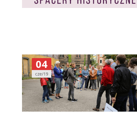
04
cze/19