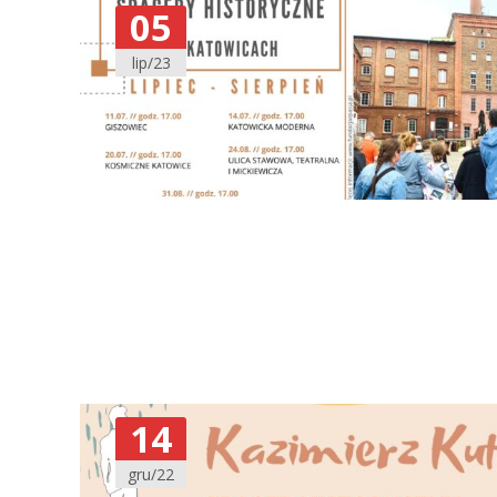
05
lip/23
14
gru/22