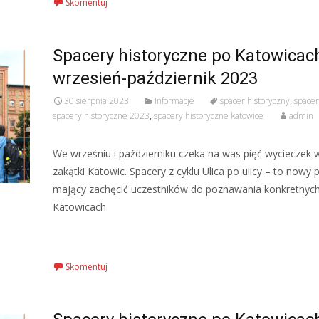
Skomentuj
Spacery historyczne po Katowicac
wrzesień-październik 2023
30 sierpnia 2023
Informacje
spacer historyczny
,
spacer
spacery historyczne 2023
,
spacery historyczne katowice
admin
We wrześniu i październiku czeka na was pięć wycieczek 
zakątki Katowic. Spacery z cyklu Ulica po ulicy – to nowy
mający zachęcić uczestników do poznawania konkretnych
Katowicach
Czytaj więcej…
Skomentuj