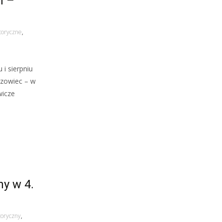
h –
toryczne
,
 i sierpniu
szowiec – w
wicze
ny w 4.
toryczny
,