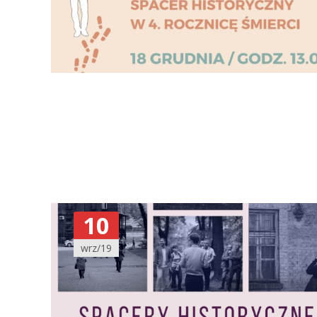
10
wrz/19