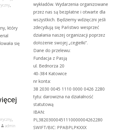
wykładów. Wydarzenia organizowane
ryczny
,
przez nas są bezpłatne i otwarte dla
wszystkich. Będziemy wdzięczni jeśli
zdecydują się Państwo wesprzeć
ny, który
działania naszej organizacji poprzez
erial
dołożenie swojej „cegiełki”.
dowała się
Dane do przelewu:
Fundacja z Pasją
ul. Bednorza 20
40-384 Katowice
nr konta:
38 2030 0045 1110 0000 0426 2280
tytu: darowizna na działalność
ięcej
statutową
IBAN:
oryczny
,
PL38203000451110000004262280
admin
SWIFT/BIC: PPABPLPKXXX