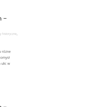
h –
y historyczne
,
w różne
 pomysł
 ulic w