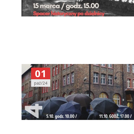
01
paź/24