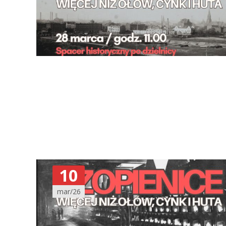
10
mar/26