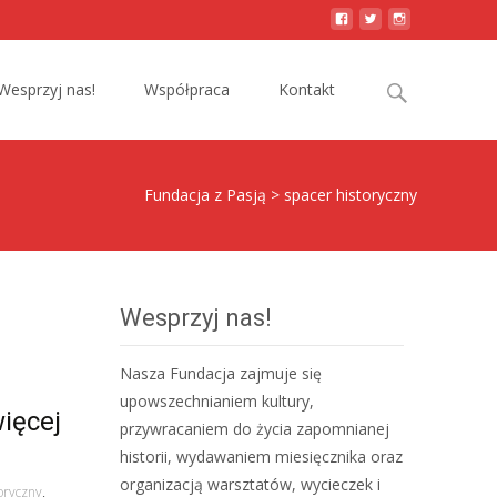
Search
Wesprzyj nas!
Współpraca
Kontakt
for:
Fundacja z Pasją
>
spacer historyczny
Wesprzyj nas!
Nasza Fundacja zajmuje się
upowszechnianiem kultury,
ięcej
przywracaniem do życia zapomnianej
historii, wydawaniem miesięcznika oraz
organizacją warsztatów, wycieczek i
oryczny
,