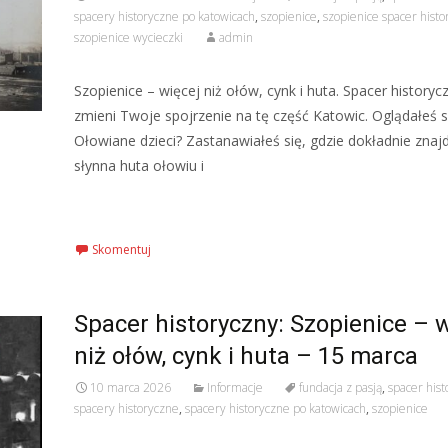
spacery historyczne po katowicach
,
szopienice
,
szopienice spacer histo
szopienice wycieczki
admin
Szopienice – więcej niż ołów, cynk i huta. Spacer historycz
zmieni Twoje spojrzenie na tę część Katowic. Oglądałeś s
Ołowiane dzieci? Zastanawiałeś się, gdzie dokładnie znaj
słynna huta ołowiu i
Czytaj więcej…
Skomentuj
Spacer historyczny: Szopienice – w
niż ołów, cynk i huta – 15 marca
10 marca 2026
Informacje
fundacja z pasją
,
spacer hist
spacery historyczne
,
spacery historyczne po katowicach
,
szopienice