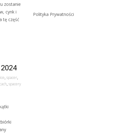
u zostanie
w, cynk i
Polityka Prywatności
a tę część
 2024
ice
,
spacer
,
icach
,
spacery
kątki
biórki
any