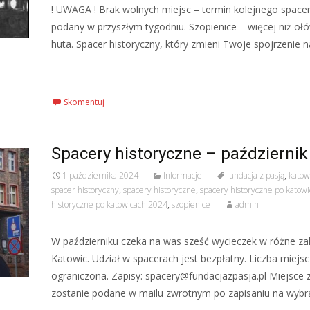
! UWAGA ! Brak wolnych miejsc – termin kolejnego spacer
podany w przyszłym tygodniu. Szopienice – więcej niż ołó
huta. Spacer historyczny, który zmieni Twoje spojrzenie n
Czytaj więcej…
Skomentuj
Spacery historyczne – październik
1 października 2024
Informacje
fundacja z pasją
,
katow
spacer historyczny
,
spacery historyczne
,
spacery historyczne po katow
historyczne po katowicach 2024
,
szopienice
admin
W październiku czeka na was sześć wycieczek w różne za
Katowic. Udział w spacerach jest bezpłatny. Liczba miejsc
ograniczona. Zapisy: spacery@fundacjazpasja.pl Miejsce z
zostanie podane w mailu zwrotnym po zapisaniu na wybr