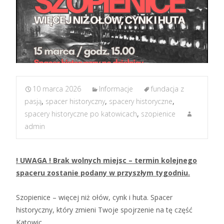
10 marca 2026
Informacje
fundacja z
pasją
,
spacer historyczny
,
spacery historyczne
,
spacery historyczne po katowicach
,
szopienice
admin
! UWAGA ! Brak wolnych miejsc – termin kolejnego
spaceru zostanie podany w przyszłym tygodniu.
Szopienice – więcej niż ołów, cynk i huta. Spacer
historyczny, który zmieni Twoje spojrzenie na tę część
Katowic.