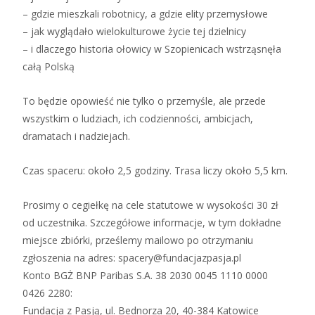
– gdzie mieszkali robotnicy, a gdzie elity przemysłowe
– jak wyglądało wielokulturowe życie tej dzielnicy
– i dlaczego historia ołowicy w Szopienicach wstrząsnęła
całą Polską
To będzie opowieść nie tylko o przemyśle, ale przede
wszystkim o ludziach, ich codzienności, ambicjach,
dramatach i nadziejach.
Czas spaceru: około 2,5 godziny. Trasa liczy około 5,5 km.
Prosimy o cegiełkę na cele statutowe w wysokości 30 zł
od uczestnika. Szczegółowe informacje, w tym dokładne
miejsce zbiórki, prześlemy mailowo po otrzymaniu
zgłoszenia na adres: spacery@fundacjazpasja.pl
Konto BGŻ BNP Paribas S.A. 38 2030 0045 1110 0000
0426 2280:
Fundacja z Pasją, ul. Bednorza 20, 40-384 Katowice