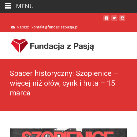
MENU
Napisz : kontakt@fundacjazpasja.pl
Spacer historyczny: Szopienice –
więcej niż ołów, cynk i huta – 15
marca