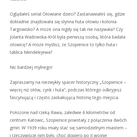
Oglądałeś serial Ołowiane dzieci? Zastanawiałeś się, gdzie
dokładnie znajdowała się słynna huta ołowiu i kolonia
Targowisko? A może ona nigdy się tak nie nazywała? Czy
Jolanta Wadowska‑Król była pierwszą osobą, która badała
ołowicę? A może myślisz, że Szopienice to tylko huta i
tablica Mendelejewa?
Nic bardziej mylnego!
Zapraszamy na niezwykły spacer historyczny „Szopienice –
więcej niż ołów, cynk i huta”, podczas którego odkryjesz
fascynującą i często zaskakującą historię tego miejsca.
Położone nad rzeką Rawa, zaledwie 6 kilometrów od
centrum Katowic, Szopienice powstały z połączenia dwóch
gmin. W 1939 roku miały stać się samodzielnym miastem –
i rzeczywiście nim były, choć dopiero po II wojnie