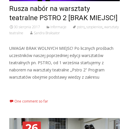
Rusza nabór na warsztaty
teatralne PSTRO 2 [BRAK MIEJSC!]
30 sierpnia 2017
Informacje
pstro
,
szopienice
,
warsztaty
teatralne
Sandra Braksator
UWAGA! BRAK WOLNYCH MIEJSC! Po licznych prośbach
uczestników naszej poprzedniej edycji warsztatów
teatralnych pn. PSTRO, od 1 września startujemy z
naborem na warsztaty teatralne „Pstro 2” Program
warsztatów obejmie podstawy wiedzy z zakresu
Czytaj więcej…
One comment so far
26