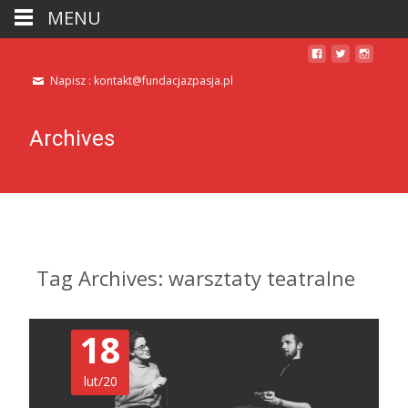
MENU
Napisz : kontakt@fundacjazpasja.pl
Archives
Tag Archives: warsztaty teatralne
18
lut/20