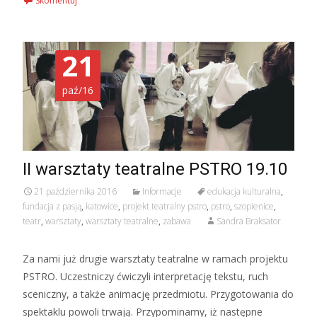
Skomentuj
21
paź/16
II warsztaty teatralne PSTRO 19.10
21 października 2016
Informacje
edukacja kulturalna
,
fundacja z pasją
,
katowice
,
projekt teatralny pstro
,
pstro
,
szopienice
,
teatr
,
warsztaty
,
warsztaty teatralne
,
zabawa
Sandra Braksator
Za nami już drugie warsztaty teatralne w ramach projektu
PSTRO. Uczestniczy ćwiczyli interpretację tekstu, ruch
sceniczny, a także animację przedmiotu. Przygotowania do
spektaklu powoli trwają. Przypominamy, iż następne