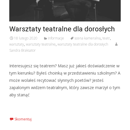
Warsztaty teatralne dla dorosłych
18 lutego 2020
Informacje
scena kameralna
,
teatr
,
warsztaty
,
warsztaty teatralne
,
warsztaty teatralne dla dorosłych
Sandra Braksator
Interesujesz się teatrem? Masz już jakieś doświadczenie w
tym kierunku? Byłeś choinką w przedstawieniu szkolnym? A
może wolałeś recytować słynnych poetów? Jesteś
zapalonym widzem teatralnym, który zawsze marzył o tym
aby stanąć
Czytaj więcej…
Skomentuj