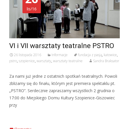
lis/16
VI i VII warsztaty teatralne PSTRO
26 listopada 2016
Informacje
fundacja z pasją
,
katowice
,
pstro
,
szopienice
,
warsztaty
,
warsztaty teatralne
Sandra Braksator
Za nami już jedne z ostatnich spotkań teatralnych. Powoli
zbliżamy się do finału, którym jest premiera spektaklu pt.
„PSTRO”. Serdecznie zapraszamy wszystkich 2 grudnia o
17:00 do Miejskiego Domu Kultury Szopienice-Giszowiec
przy
Czytaj więcej…