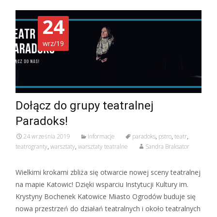
24
wrz/19
Dołącz do grupy teatralnej
Paradoks!
24 września 2019
Informacje
paradoks
,
pstro
,
teatr
,
teatrogranty
,
warsztaty
,
warsztaty teatralne
Sandra Braksator
Wielkimi krokami zbliża się otwarcie nowej sceny teatralnej
na mapie Katowic! Dzięki wsparciu Instytucji Kultury im.
Krystyny Bochenek Katowice Miasto Ogrodów buduje się
nowa przestrzeń do działań teatralnych i około teatralnych