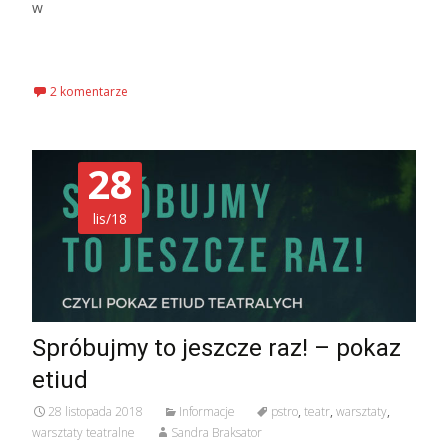
w
Czytaj więcej…
2 komentarze
28
lis/18
Spróbujmy to jeszcze raz! – pokaz
etiud
28 listopada 2018
Informacje
pstro
,
teatr
,
warsztaty
,
warsztaty teatralne
Sandra Braksator