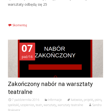
warsztaty odbędą się 25
Czytaj więcej…
Skomentuj
07
paź/16
Zakończony nabór na warsztaty
teatralne
7 października 2016
Informacje
katowice
,
projekt
,
pstro
,
spektakl
,
szopienice
,
teatr
,
warsztaty
,
warsztaty teatralne
Sandra
Braksator